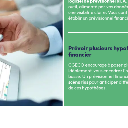
logiciel de prévisionnel RCA
.
outil, alimenté par vos donné
une visibilité claire. Vous co
établir un prévisionnel financi
Prévoir plusieurs hypo
financier
CGECO encourage à poser plus
Idéalement, vous encadrez l
basse. Un prévisionnel financ
scénarios
pour anticiper diffé
de ces hypothèses.